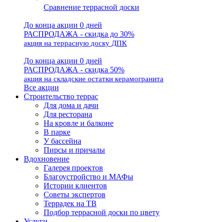
Сравнение террасной доски
До конца акции 0 дней
РАСПРОДАЖА - скидка до 30%
акция на террасную доску ДПК
До конца акции 0 дней
РАСПРОДАЖА - скидка 50%
акция на складские остатки керамогранита
Все акции
Строительство террас
Для дома и дачи
Для ресторана
На кровле и балконе
В парке
У бассейна
Пирсы и причалы
Вдохновение
Галерея проектов
Благоустройство и МАФы
Истории клиентов
Советы экспертов
Террадек на ТВ
Подбор террасной доски по цвету
Услуги