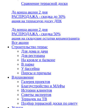
Сравнение террасной доски
До конца акции 2 дня
РАСПРОДАЖА - скидка до 30%
акция на террасную доску ДПК
До конца акции 2 дня
РАСПРОДАЖА - скидка 50%
акция на складские остатки керамогранита
Все акции
Строительство террас
Для дома и дачи
Для ресторана
На кровле и балконе
В парке
У бассейна
Пирсы и причалы
Вдохновение
Галерея проектов
Благоустройство и МАФы
Истории клиентов
Советы экспертов
Террадек на ТВ
Подбор террасной доски по цвету
Услуги