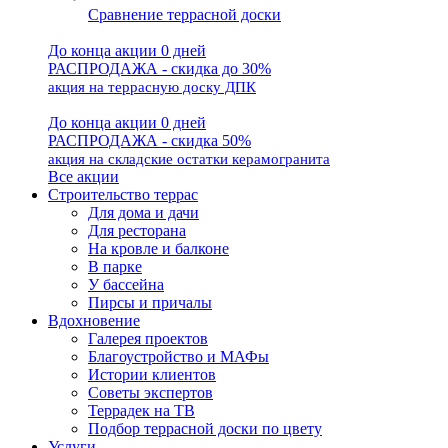
Сравнение террасной доски
До конца акции 0 дней
РАСПРОДАЖА - скидка до 30%
акция на террасную доску ДПК
До конца акции 0 дней
РАСПРОДАЖА - скидка 50%
акция на складские остатки керамогранита
Все акции
Строительство террас
Для дома и дачи
Для ресторана
На кровле и балконе
В парке
У бассейна
Пирсы и причалы
Вдохновение
Галерея проектов
Благоустройство и МАФы
Истории клиентов
Советы экспертов
Террадек на ТВ
Подбор террасной доски по цвету
Услуги