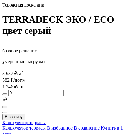
Террасная доска дпк
TERRADECK ЭКО / ECO
цвет серый
базовое решение
умеренные нагрузки
2
3 637
₽/м
582
₽/пог.м.
1 746
₽/шт.
2
м
В корзину
Калькулятор
террасы
Калькулятор террасы
В избранное
В сравнение
Купить в 1
клик