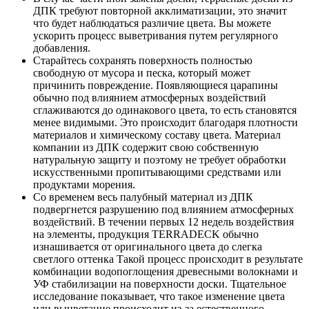
ДПК требуют повторной акклиматизации, это значит
что будет наблюдаться различие цвета. Вы можете
ускорить процесс выветривания путем регулярного
добавления.
Старайтесь сохранять поверхность полностью
свободную от мусора и песка, который может
причинить повреждение. Появляющиеся царапины
обычно под влиянием атмосферных воздействий
сглаживаются до одинакового цвета, то есть становятся
менее видимыми. Это происходит благодаря плотности
материалов и химическому составу цвета. Материал
компании из ДПК содержит свою собственную
натуральную защиту и поэтому не требует обработки
искусственными пропитывающими средствами или
продуктами морения.
Со временем весь палубный материал из ДПК
подвергнется разрушению под влиянием атмосферных
воздействий. В течении первых 12 недель воздействия
на элементы, продукция TERRADECK обычно
изнашивается от оригинального цвета до слегка
светлого оттенка Такой процесс происходит в результате
комбинации водопоглощения древесными волокнами и
УФ стабилизации на поверхности доски. Тщательное
исследование показывает, что такое изменение цвета
или выцветание происходит из-за естественного