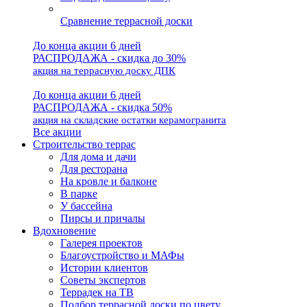
Сравнение террасной доски
До конца акции 6 дней
РАСПРОДАЖА - скидка до 30%
акция на террасную доску ДПК
До конца акции 6 дней
РАСПРОДАЖА - скидка 50%
акция на складские остатки керамогранита
Все акции
Строительство террас
Для дома и дачи
Для ресторана
На кровле и балконе
В парке
У бассейна
Пирсы и причалы
Вдохновение
Галерея проектов
Благоустройство и МАФы
Истории клиентов
Советы экспертов
Террадек на ТВ
Подбор террасной доски по цвету